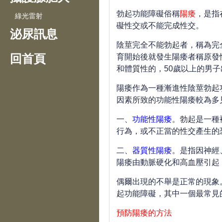
勃起功能障礙俗稱
陽痿
，是指
綠光雷射
礙性交或不能完成性交。
泌尿訊息
陰莖完全不能勃起者，稱為完
回首頁
育開始後就發生陽痿者稱原發
和體質性的，
50
歲以上的男子
陽痿作為一種漸進性陰莖勃起
因素所致的功能性陽痿較為多
一、
功能性陽痿
。勃起是一種
行為，或不正當的性交產生的
二、
器質性陽痿
。是指因神經
陽痿由動脈硬化和高血壓引起
偶爾出現的不舉是正常的現象
起功能障礙，其中一個最常見
預防陽痿的方法