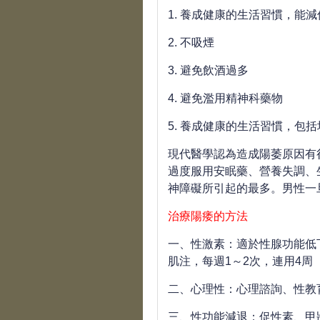
1.
養成健康的生活習慣，能減
2.
不吸煙
3.
避免飲酒過多
4.
避免濫用精神科藥物
5.
養成健康的生活習慣，包括
現代醫學認為造成陽萎原因有
過度服用安眠藥、營養失調、
神障礙所引起的最多。男性一
治療陽痿的方法
一、性激素：適於性腺功能低
肌注，每週
1
～
2
次，連用
4
周 
二、心理性：心理諮詢、性教
三、性功能減退：促性素、甲