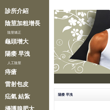
診所介紹
陰莖加粗增長
陰莖矯正
龜頭增大
陽痿 早洩
人工陰莖
痔瘡
雷射包皮
陽痿 早洩
疝氣 結紮
攝護腺肥大