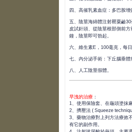
四、高催乳素血症：多巴胺增
五、陰莖海綿體注射罌粟鹼
30
皮試針頭、從陰莖根部側前方
鐘，陰莖即可勃起。
六、維生素
E
，
100
毫克，每
七、內分泌手術：下丘腦垂體
八、人工陰莖假體。
早洩的治療
：
1、使用保險套、在龜頭塗抹
2、擠壓法 ( Squeeze techniq
3、藥物治療對上列方法療效
有它的副作用。
4、注射玻尿酸於龜頭，主要