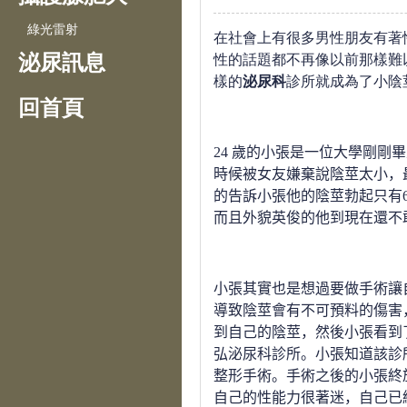
綠光雷射
在社會上有很多男性朋友有著
泌尿訊息
性的話題都不再像以前那樣難
樣的
泌尿科
診所就成為了小陰
回首頁
24
歲的小張是一位大學剛剛畢
時候被女友嫌棄說陰莖太小，
的告訴小張他的陰莖勃起只有
而且外貌英俊的他到現在還不
小張其實也是想過要做手術讓
導致陰莖會有不可預料的傷害
到自己的陰莖，然後小張看到
弘泌尿科診所。
小張知道該診
整形手術。
手術之後的小張終
自己的性能力很著迷，自己已