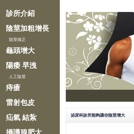
診所介紹
陰莖加粗增長
陰莖矯正
龜頭增大
陽痿 早洩
人工陰莖
痔瘡
雷射包皮
泌尿科診所能夠讓你陰莖增大
疝氣 結紮
攝護腺肥大