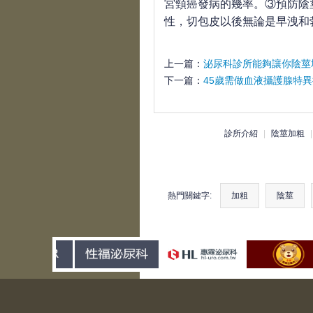
宮頸癌發病的幾率。③預防陰
性，切包皮以後無論是早洩和
上一篇：
泌尿科診所能夠讓你陰莖
下一篇：
45歲需做血液攝護腺特
診所介紹
|
陰莖加粗
熱門關鍵字:
加粗
陰莖