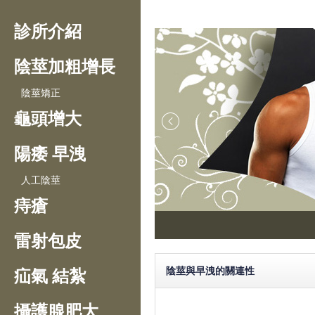
診所介紹
陰莖加粗增長
陰莖矯正
龜頭增大
陽痿 早洩
人工陰莖
痔瘡
雷射包皮
陰莖與早洩的關連性
疝氣 結紮
攝護腺肥大