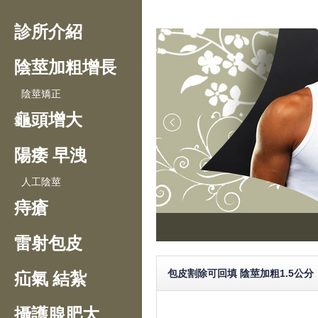
診所介紹
陰莖加粗增長
陰莖矯正
龜頭增大
陽痿 早洩
人工陰莖
痔瘡
雷射包皮
包皮割除可回填 陰莖加粗1.5公分
疝氣 結紮
攝護腺肥大