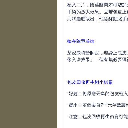
植入二片，陰莖圓周才可增加
手術的放大效果。且若包皮上
刀將囊腫取出，他提醒動此手
植在陰莖前端
某泌尿科醫師說，理論上包皮
像入珠效果」，但有無必要得
包皮回收再生術小檔案
˙好處：將原應丟棄的包皮植
˙費用：依個案自
7
千元至數萬
˙注意：包皮回收再生術有可