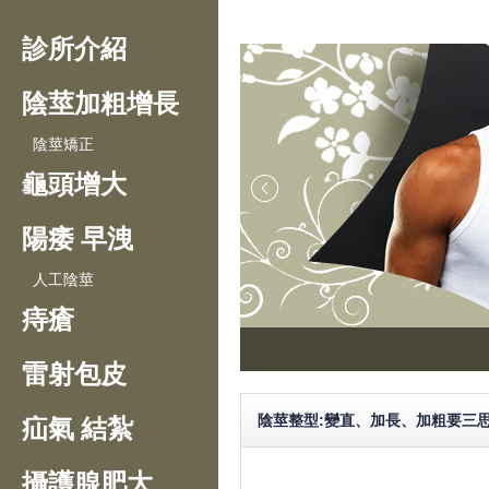
診所介紹
陰莖加粗增長
陰莖矯正
龜頭增大
陽痿 早洩
人工陰莖
痔瘡
雷射包皮
陰莖整型:變直、加長、加粗要三
疝氣 結紮
攝護腺肥大