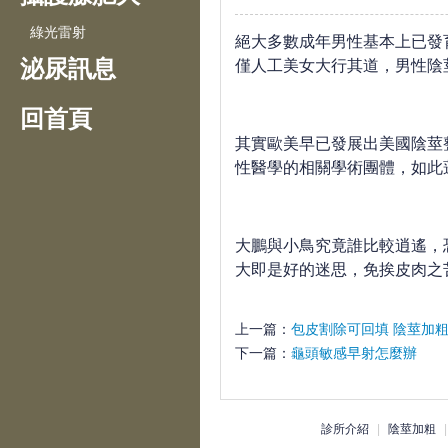
綠光雷射
絕大多數成年男性基本上已發
泌尿訊息
僅人工美女大行其道，男性陰
回首頁
其實歐美早已發展出美國陰莖整
性醫學的相關學術團體，如此
大鵬與小鳥究竟誰比較逍遙，
大即是好的迷思，免挨皮肉之
上一篇：
包皮割除可回填 陰莖加粗
下一篇：
龜頭敏感早射怎麼辦
診所介紹
|
陰莖加粗