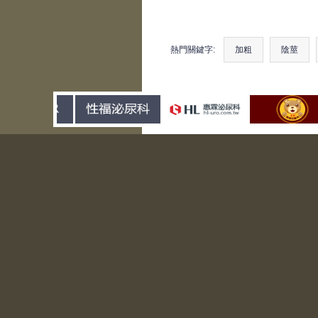
熱門關鍵字:
加粗
陰莖